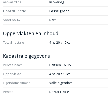
Aanvaarding
In overleg
Hoofdfunctie
Losse grond
Soort bouw
N.v.t.
Oppervlakten en inhoud
Totaal hectare
4 ha 20 a 10 ca
Kadastrale gegevens
Perceelnaam
Dalfsen F 6535
Oppervlakte
4 ha 20 a 10 ca
Eigendomssituatie
Volle eigendom
Perceel
DSN01-F-6535