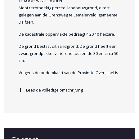
TE KOOP AANGEBODEN
Mooi rechthoekig perceel landbouwgrond, direct
gelegen aan de Grensweg te Lemelerveld, gemeente
Dalfsen.
De kadastrale oppervlakte bedraagt 4.20.10 hectare.
De grond bestaat uit zandgrond. De grond heeft een
zwart grondpakket variërend tussen de 30 en circa 50
cm.
Volgens de bodemkaart van de Provincie Overijssel is
de grond aan te merken als eerdgronden, (kalkloze
zandgronden).
Lees de volledige omschrijving
Het perceel is in 2012 voorzien van drainage om de 8
m1.
Het huidige gebruik is bouwland.
De ontsluiting is aan de verharde Grensweg.