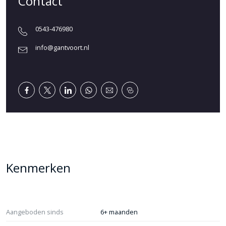
Contact
0543-476980
info@gantvoort.nl
Kenmerken
Aangeboden sinds
6+ maanden