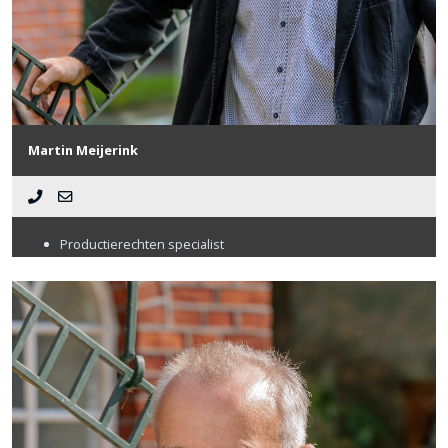
Martin Meijerink
Productierechten specialist
Agrarisch bedrijfsadviseur
Makelaar
Martin heeft passie voor de agrarische sector. Hij is dagelijks in
de weer met productierechten, of het nu gaat om
Melkveefosfaatrechten, VVO’s, Pluimvee- of varkensrechten,
Martin heeft zich erin verdiept. Met zijn vele jaren ervaring is hij
daarin een specialist geworden.