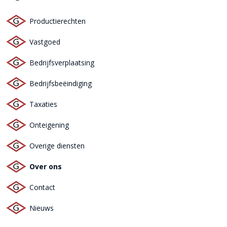
Productierechten
Vastgoed
Bedrijfsverplaatsing
Bedrijfsbeëindiging
Taxaties
Onteigening
Overige diensten
Over ons
Contact
Nieuws