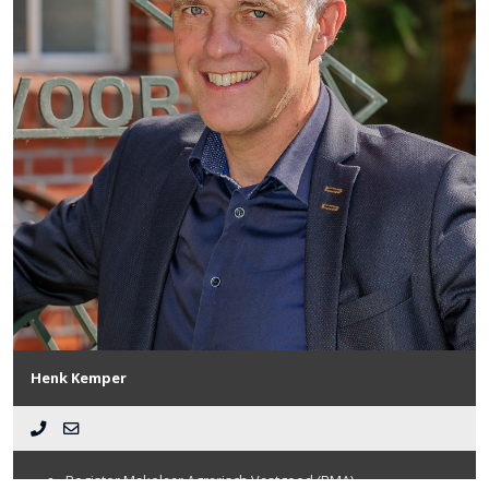
Specialisatie: Productierechten (melkveefosfaatrechten, VVO’s
en/of pluimvee- en/of varkensrechten).
Henk Kemper
Register Makelaar Agrarisch Vastgoed (RMA)