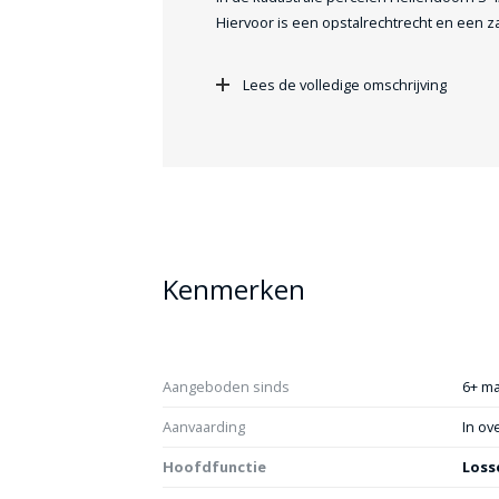
Hiervoor is een opstalrechtrecht en een zake
Belemmeringenwet Privaatrecht gevestigd t
Lees de volledige omschrijving
Uitsluitend via verkopend makelaar ’t Gan
Kantoor: 0543 – 476 980
Mobiel: 0653 – 263 474
Kenmerken
Aangeboden sinds
6+ m
Aanvaarding
In ov
Hoofdfunctie
Loss