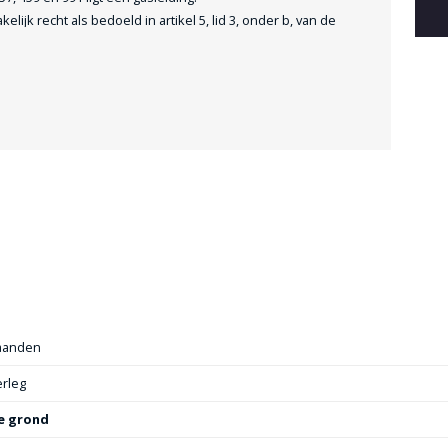
lijk recht als bedoeld in artikel 5, lid 3, onder b, van de
.b.v. Gasunie Transport Services.
tvoort BV Makelaars & Adviseurs, de heer Gerrit Caspers.
aanden
erleg
e grond