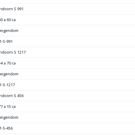
ndoorn S 991
60 a 60 ca
e eigendom
1-S-991
ndoorn S 1217
54 a 70 ca
e eigendom
1-S-1217
ndoorn S 456
77 a 15 ca
e eigendom
1-S-456