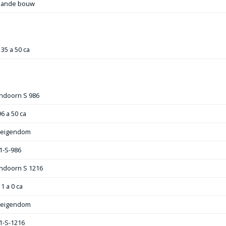
aande bouw
 35 a 50 ca
ndoorn S 986
96 a 50 ca
e eigendom
1-S-986
ndoorn S 1216
11 a 0 ca
e eigendom
1-S-1216