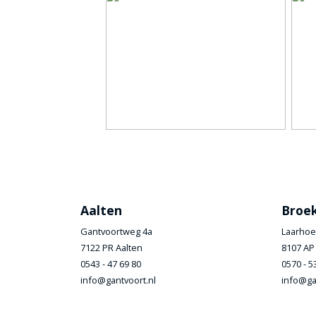
Aalten
Broe
Gantvoortweg 4a
Laarhoe
7122 PR Aalten
8107 AP
0543 - 47 69 80
0570 - 5
info@gantvoort.nl
info@ga