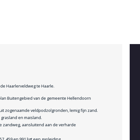
 de Haarlerveldweg te Haarle.
splan Buitengebied van de gemeente Hellendoorn
uit zogenaamde veldpodzolgronden, lemig fijn zand.
s grasland en maisland.
re zandweg, aansluitend aan de verharde
7, 459 en 991 ligt een gasleiding.