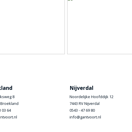
kland
Nijverdal
ksweg 8
Noordelijke Hoofddijk 12
 Broekland
7443 RV Nijverdal
3 03 64
0543 - 47 69 80
ntvoort.nl
info@gantvoort.nl