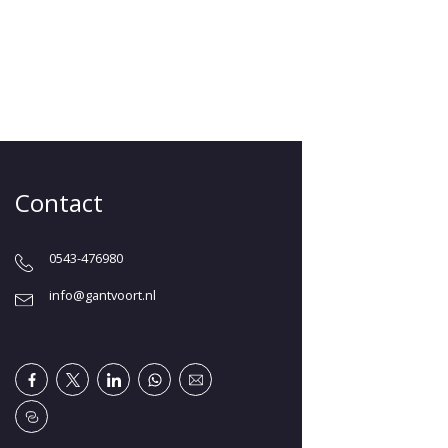
Contact
0543-476980
info@gantvoort.nl