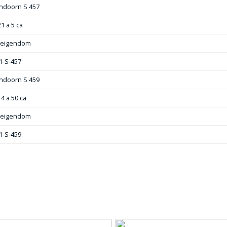
ndoorn S 457
21 a 5 ca
e eigendom
1-S-457
ndoorn S 459
14 a 50 ca
e eigendom
1-S-459