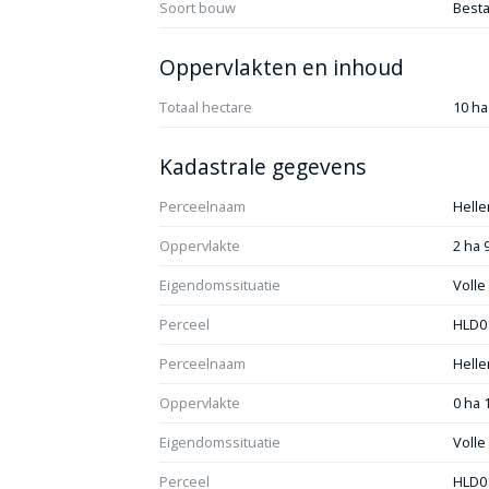
Soort bouw
Best
Oppervlakten en inhoud
Totaal hectare
10 ha
Kadastrale gegevens
Perceelnaam
Helle
Oppervlakte
2 ha 
Eigendomssituatie
Voll
Perceel
HLD0
Perceelnaam
Helle
Oppervlakte
0 ha 
Eigendomssituatie
Voll
Perceel
HLD0